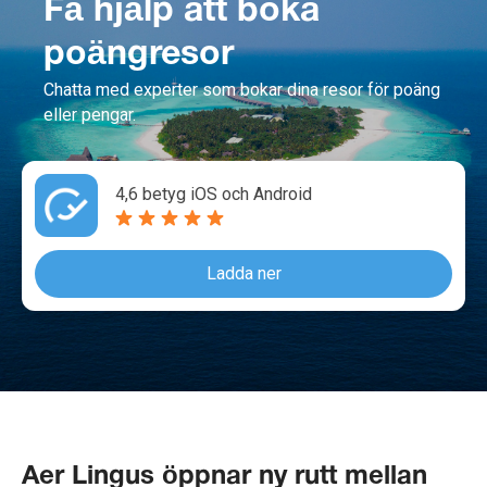
Få hjälp att boka
poängresor
Chatta med experter som bokar dina resor för poäng
eller pengar.
4,6 betyg iOS och Android
Ladda ner
Aer Lingus öppnar ny rutt mellan