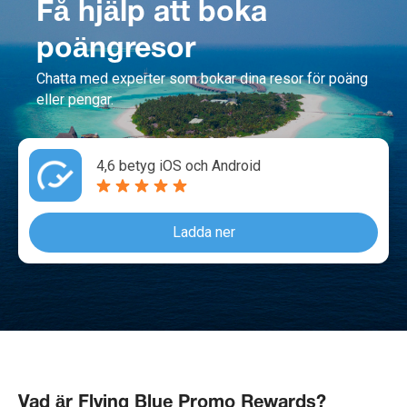
Få hjälp att boka
poängresor
Chatta med experter som bokar dina resor för poäng
eller pengar.
4,6 betyg iOS och Android
Ladda ner
Vad är Flying Blue Promo Rewards?