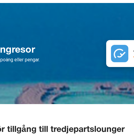
ängresor
poäng eller pengar.
r tillgång till tredjepartslounger