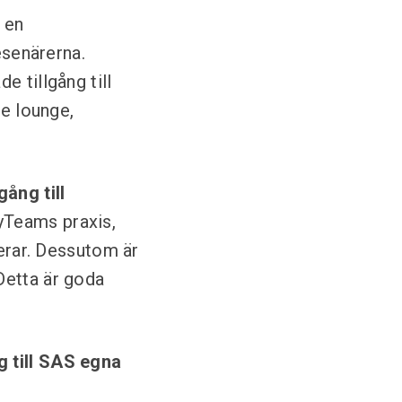
 en
esenärerna.
 tillgång till
ce lounge,
ång till
kyTeams praxis,
kerar. Dessutom är
Detta är goda
g till SAS egna