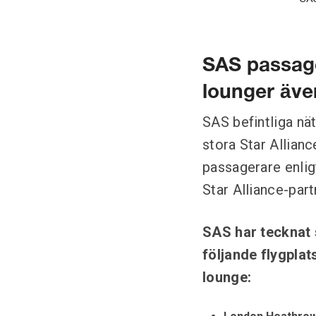
SAS passager
lounger äve
SAS befintliga nät
stora Star Allianc
passagerare enligt
Star Alliance-part
SAS har tecknat 
följande flygplat
lounge: