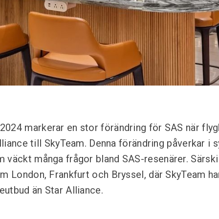
024 markerar en stor förändring för SAS när flyg
Alliance till SkyTeam. Denna förändring påverkar i
 väckt många frågor bland SAS-resenärer. Särski
om London, Frankfurt och Bryssel, där SkyTeam ha
utbud än Star Alliance.