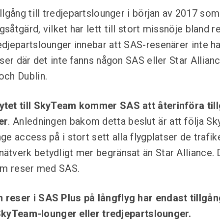
llgång till tredjepartslounger i början av 2017 som
åtgärd, vilket har lett till stort missnöje bland r
djepartslounger innebar att SAS-resenärer inte hade
ser där det inte fanns någon SAS eller Star Allian
och Dublin.
et till SkyTeam kommer SAS att återinföra tillg
er
. Anledningen bakom detta beslut är att följa S
e access på i stort sett alla flygplatser de trafi
tverk betydligt mer begränsat än Star Alliance. 
som reser med SAS.
reser i SAS Plus på långflyg har endast tillgån
l SkyTeam-lounger eller tredjepartslounger.