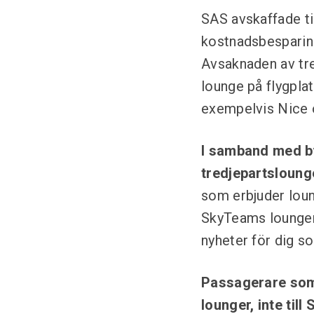
SAS avskaffade ti
kostnadsbesparings
Avsaknaden av tre
lounge på flygplat
exempelvis Nice 
I samband med byt
tredjepartsloung
som erbjuder loung
SkyTeams loungenä
nyheter för dig 
Passagerare som 
lounger, inte til