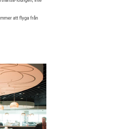
fthansa-loungen, inte
ommer att flyga från