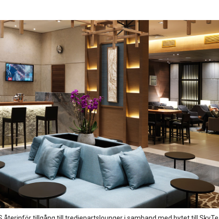
 återinför tillgång till tredjepartslounger i samband med bytet till SkyT