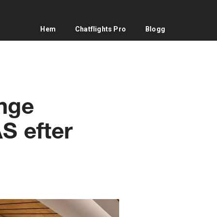
Hem
Chatflights Pro
Blogg
unge
S efter