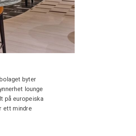
bolaget byter
 synnerhet lounge
lt på europeiska
r ett mindre