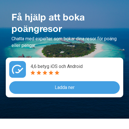
Få hjälp att boka
poängresor
Chatta med experter som bokar dina resor för poäng
eller pengar.
4,6 betyg iOS och Android
Ladda ner