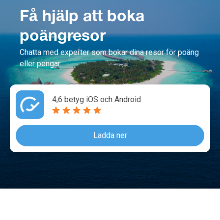
Få hjälp att boka
poängresor
Chatta med experter som bokar dina resor för poäng
eller pengar.
4,6 betyg iOS och Android
Ladda ner