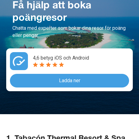
Få hjälp att boka
poängresor
Chatta med experter som bokar dina resor för poäng
eller pengar.
4,6 betyg iOS och Android
Ladda ner
1. Tabacón Thermal Resort & Spa