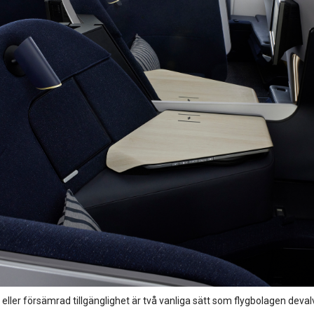
eller försämrad tillgänglighet är två vanliga sätt som flygbolagen dev