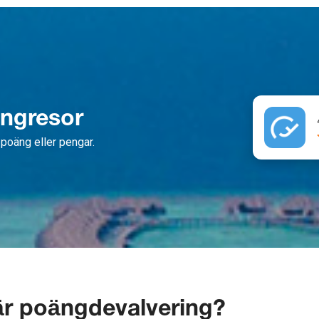
ängresor
poäng eller pengar.
är poängdevalvering?