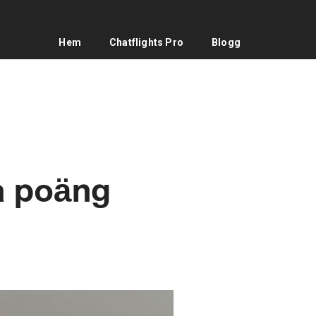
Hem
Chatflights Pro
Blogg
a poäng