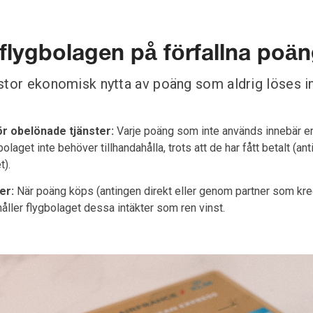
 flygbolagen på förfallna poä
stor ekonomisk nytta av poäng som aldrig löses in
ör obelönade tjänster:
Varje poäng som inte används innebär en
olaget inte behöver tillhandahålla, trots att de har fått betalt (an
t).
er:
När poäng köps (antingen direkt eller genom partner som kr
åller flygbolaget dessa intäkter som ren vinst.