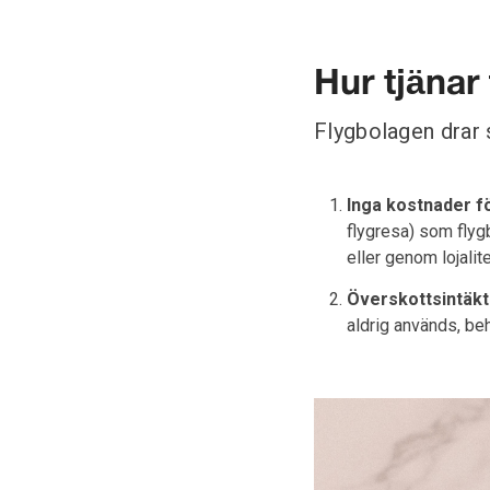
Hur tjänar
Flygbolagen drar 
Inga kostnader f
flygresa) som flygb
eller genom lojalite
Överskottsintäkt
aldrig används, beh