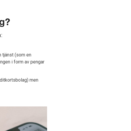
ng?
:
 tjänst (som en
tingen i form av pengar
editkortsbolag) men