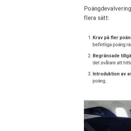
Poängdevalvering 
flera sätt:
Krav på fler poän
befintliga poäng räc
Begränsade tillgä
det svårare att hitt
Introduktion av a
poäng.