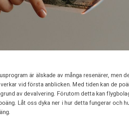
sprogram är älskade av många resenärer, men de ä
erkar vid första anblicken. Med tiden kan de poän
 grund av devalvering. Förutom detta kan flygbol
 poäng. Låt oss dyka ner i hur detta fungerar och 
äng.