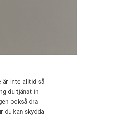
r inte alltid så
g du tjänat in
agen också dra
hur du kan skydda