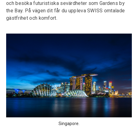
och besöka futuristiska sevärdheter som Gardens by
the Bay. På vägen dit får du uppleva SWISS omtalade
gästfrihet och komfort.
Singapore.