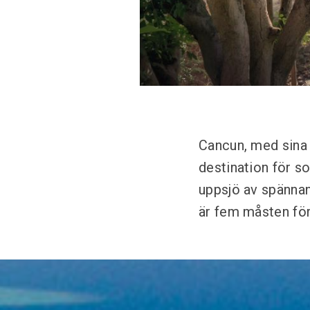
Cancun, med sina k
destination för s
uppsjö av spännan
är fem måsten för