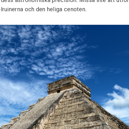
dess astronomiska precision. Missa inte att utfo
ruinerna och den heliga cenoten.