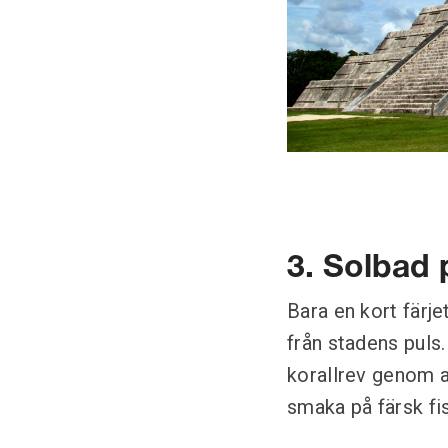
3. Solbad 
Bara en kort färje
från stadens puls.
korallrev genom at
smaka på färsk fi