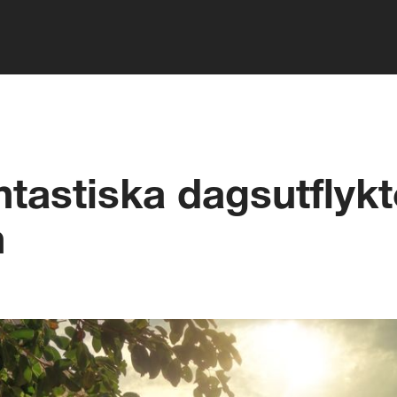
tastiska dagsutflykt
n