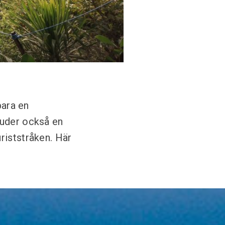
bara en
juder också en
riststråken. Här