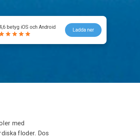
4,6 betyg iOS och Android
Ladda ner
ooler med
rdiska floder. Dos