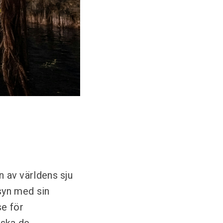
n av världens sju
syn med sin
se för