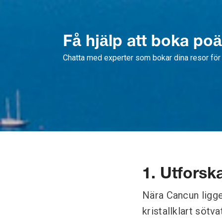
Få hjälp att boka po
Chatta med experter som bokar dina resor för 
1. Utforsk
Nära Cancun ligge
kristallklart sötv