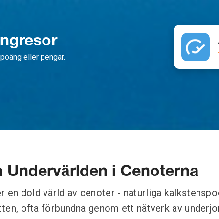
ängresor
poäng eller pengar.
a Undervärlden i Cenoterna
r en dold värld av cenoter - naturliga kalkstensp
atten, ofta förbundna genom ett nätverk av underjo