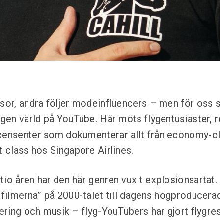
esor, andra följer modeinfluencers – men för oss 
 egen värld på YouTube. Här möts flygentusiaster,
censenter som dokumenterar allt från economy-cl
t class hos Singapore Airlines.
io åren har den här genren vuxit explosionsartat. 
g-filmerna” på 2000-talet till dagens högproducer
gering och musik – flyg-YouTubers har gjort flygresa