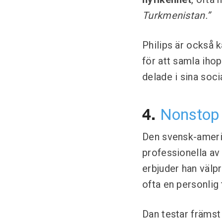
Turkmenistan.”
Philips är också 
för att samla iho
delade i sina soci
Nonstop
4.
Den svensk-amer
professionella a
erbjuder han välp
ofta en personlig
Dan testar främs