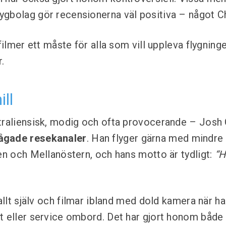
gbolag gör recensionerna väl positiva – något Chu
 filmer ett måste för alla som vill uppleva flygnin
.
ll
traliensisk, modig och ofta provocerande – Josh C
ågade resekanaler
. Han flyger gärna med mindre 
ien och Mellanöstern, och hans motto är tydligt:
“H
 allt själv och filmar ibland med dold kamera när h
t eller service ombord. Det har gjort honom både