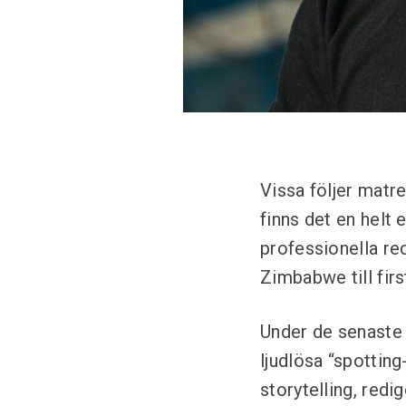
Vissa följer matr
finns det en helt
professionella re
Zimbabwe till firs
Under de senaste t
ljudlösa “spottin
storytelling, redi