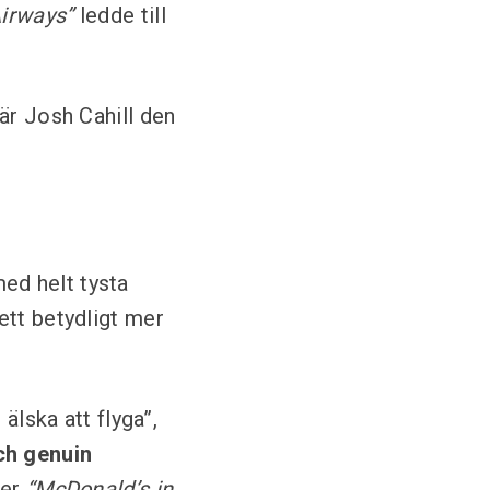
Airways”
ledde till
är Josh Cahill den
ed helt tysta
ett betydligt mer
älska att flyga”,
och genuin
ler
“McDonald’s in