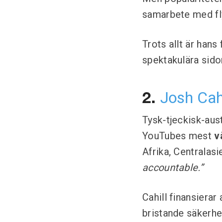
samarbete med fly
Trots allt är hans
spektakulära sidor
Josh Cahi
2.
Tysk-tjeckisk-aus
YouTubes mest
v
Afrika, Centralas
accountable.”
Cahill finansierar
bristande säkerhe