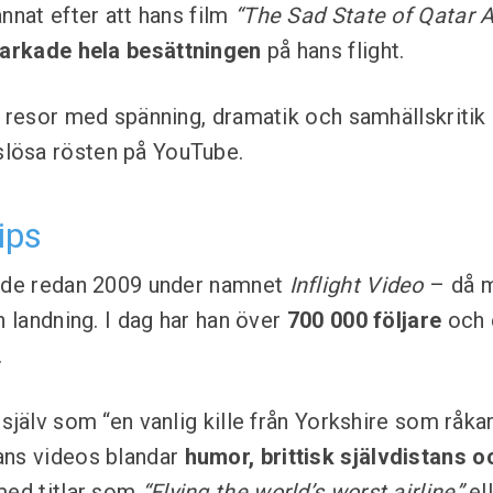
nnat efter att hans film
“The Sad State of Qatar 
arkade hela besättningen
på hans flight.
r resor med spänning, dramatik och samhällskritik 
lösa rösten på YouTube.
ips
jade redan 2009 under namnet
Inflight Video
– då m
h landning. I dag har han över
700 000 följare
och 
.
själv som “en vanlig kille från Yorkshire som råkar 
ans videos blandar
humor, brittisk självdistans 
 med titlar som
“Flying the world’s worst airline”
el