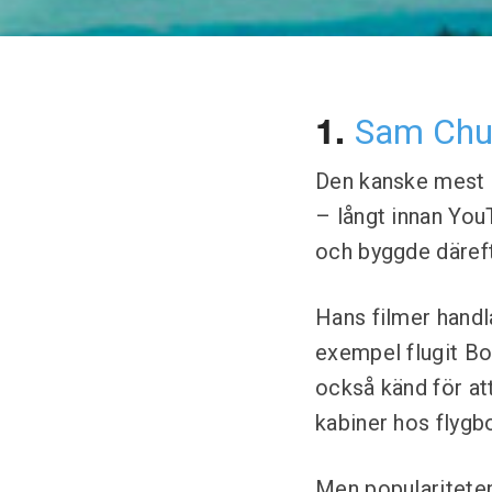
Sam Chu
1.
Den kanske mest l
– långt innan You
och byggde däref
Hans filmer hand
exempel flugit Bo
också känd för att
kabiner hos flygb
Men populariteten