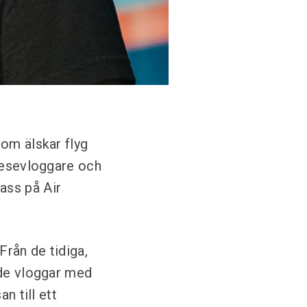
som älskar flyg
 resevloggare och
ass på Air
Från de tidiga,
ade vloggar med
n till ett