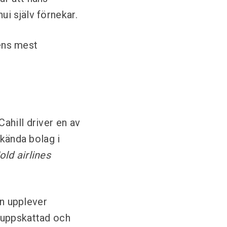
i själv förnekar.
gens mest
ahill driver en av
kända bolag i
old airlines
an upplever
 uppskattad och