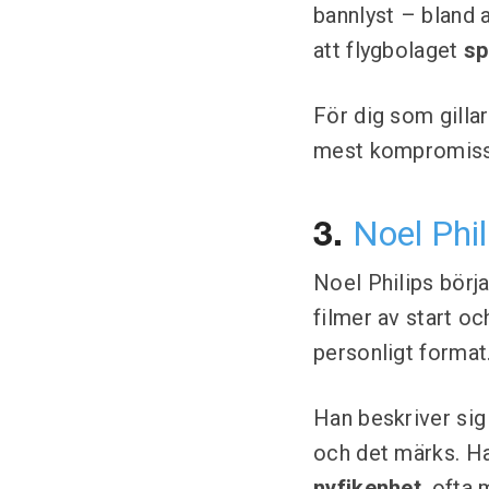
bannlyst – bland a
att flygbolaget
sp
För dig som gilla
mest kompromiss
Noel Phil
3.
Noel Philips bör
filmer av start oc
personligt format
Han beskriver sig 
och det märks. H
nyfikenhet
, ofta