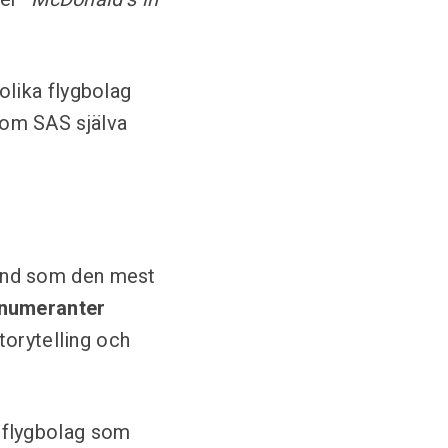
 olika flygbolag
som SAS själva
känd som den mest
enumeranter
torytelling och
å flygbolag som