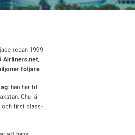
rjade redan 1999
på
Airliners.net
,
iljoner följare
.
lag
: han har till
akstan. Chui är
 och first class-
ar att hans