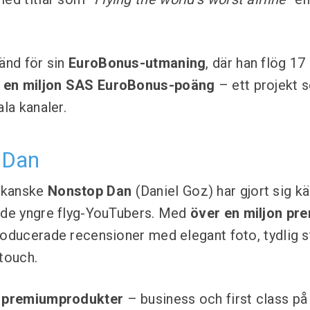
känd för sin
EuroBonus-utmaning
, där han flög 17
p
en miljon SAS EuroBonus-poäng
– ett projekt 
ala kanaler.
 Dan
ikanske
Nonstop Dan
(Daniel Goz) har gjort sig 
v de yngre flyg-YouTubers. Med
över en miljon pr
roducerade recensioner med elegant foto, tydlig s
 touch.
t
premiumprodukter
– business och first class p