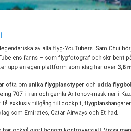
i
egendariska av alla flyg-YouTubers. Sam Chui bö
Tube ens fanns – som flygfotograf och skribent 
ter upp en egen plattform som idag har över
3,8 m
lar ofta om
unika flygplanstyper
och
udda flygbo
eing 707 i Iran och gamla Antonov-maskiner i Kaz
 få exklusiv tillgång till cockpit, flygplanshangarer
olag som Emirates, Qatar Airways och Etihad.
 har också gjort honom kontroversiell. Vissa men