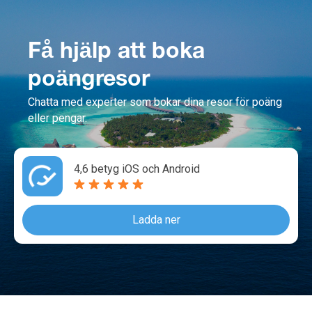
Få hjälp att boka
poängresor
Chatta med experter som bokar dina resor för poäng
eller pengar.
4,6 betyg iOS och Android
Ladda ner