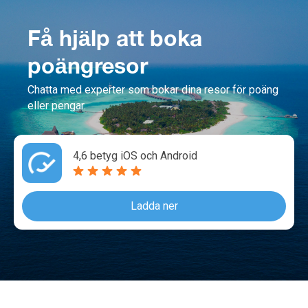
Få hjälp att boka
poängresor
Chatta med experter som bokar dina resor för poäng
eller pengar.
4,6 betyg iOS och Android
Ladda ner