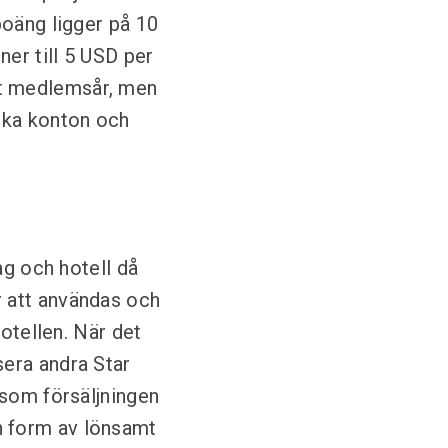
poäng ligger på 10
er till 5 USD per
tt medlemsår, men
ika konton och
ag och hotell då
 att användas och
hotellen. När det
era andra Star
 som försäljningen
 en form av lönsamt