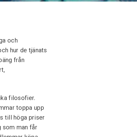
gga och
och hur de tjänats
poäng från
t,
ka filosofier.
lemmar toppa upp
 till höga priser
ng som man får