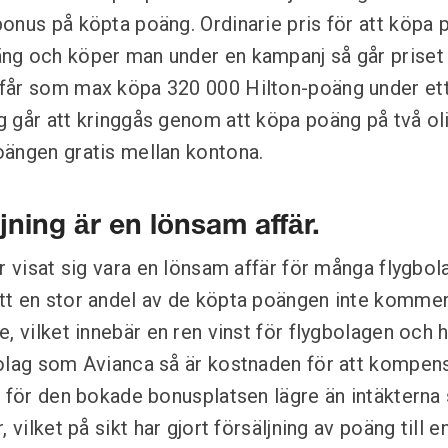
onus på köpta poäng. Ordinarie pris för att köpa 
g och köper man under en kampanj så går priset n
får som max köpa 320 000 Hilton-poäng under e
 går att kringgås genom att köpa poäng på två ol
ängen gratis mellan kontona.
ning är en lönsam affär.
r visat sig vara en lönsam affär för många flygbol
tt en stor andel av de köpta poängen inte kommer
, vilket innebär en ren vinst för flygbolagen och 
olag som Avianca så är kostnaden för att kompens
g för den bokade bonusplatsen lägre än intäkterna
, vilket på sikt har gjort försäljning av poäng till