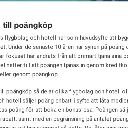
 till poängköp
 flygbolag och hotell har som huvudsyfte att by
itet. Under de senaste 10 åren har synen på poäng 
där fokuset har ändrats från att primärt tjäna sina 
ellnätter till att poängen tjänas in genom kreditkor
 eller genom poängköp.
l poängköp så delar olika flygbolag och hotell oli
ch hotell säljer poäng enbart i syfte att låta med
tas poäng för att boka en bonusresa. Poängen säljs
ll rabatt, samt med en begränsning på antalet poä