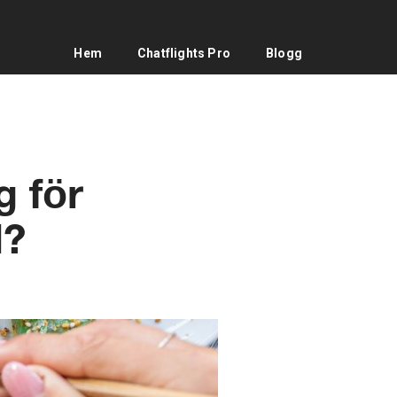
Hem
Chatflights Pro
Blogg
g för
l?