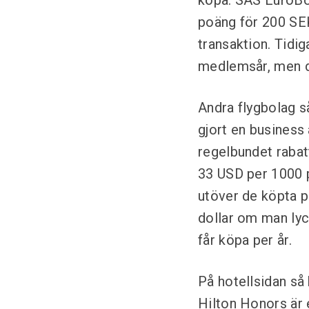
köpa. SAS EuroBo
poäng för 200 SE
transaktion. Tidi
medlemsår, men d
Andra flygbolag s
gjort en business 
regelbundet rabat
33 USD per 1000 p
utöver de köpta po
dollar om man lyc
får köpa per år.
På hotellsidan så h
Hilton Honors är 