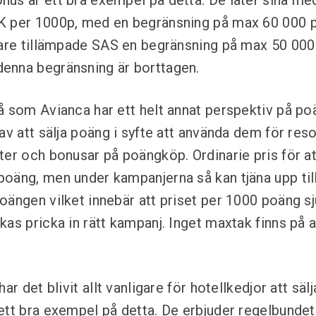
nus är ett bra exempel på detta. De låter sina 
K per 1000p, med en begränsning på max 60 000 
gare tillämpade SAS en begränsning på max 50 00
enna begränsning är borttagen.
å som Avianca har ett helt annat perspektiv på po
av att sälja poäng i syfte att använda dem för res
ter och bonusar på poängköp. Ordinarie pris för a
oäng, men under kampanjerna så kan tjäna upp til
ängen vilket innebär att priset per 1000 poäng sju
kas pricka in rätt kampanj. Inget maxtak finns på 
ar det blivit allt vanligare för hotellkedjor att sälj
ett bra exempel på detta. De erbjuder regelbunde