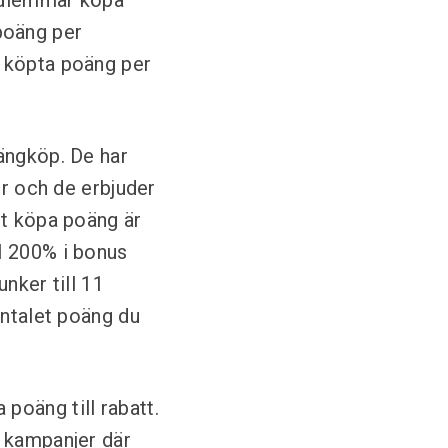
medlemmar köpa
poäng per
0 köpta poäng per
ängköp. De har
or och de erbjuder
tt köpa poäng är
l 200% i bonus
nker till 11
antalet poäng du
a poäng till rabatt.
t kampanjer där