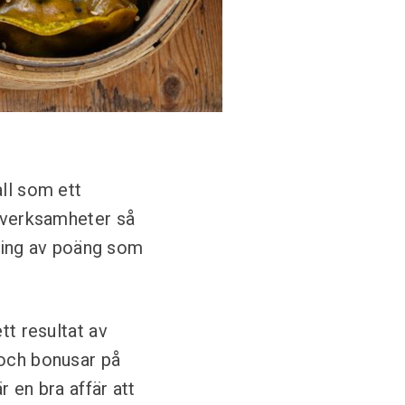
all som ett
a verksamheter så
ljning av poäng som
tt resultat av
 och bonusar på
 en bra affär att