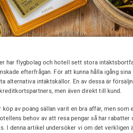
r har flygbolag och hotell sett stora intäktsbortf
inskade efterfrågan. För att kunna hålla igång sin
tta alternativa intäktskällor. En av dessa är försä
kreditkortspartners, men även direkt till kund.
r köp av poäng sällan varit en bra affär, men som e
otellens behov av att resa pengar så har rabatter
. I denna artikel undersöker vi om det verkligen är