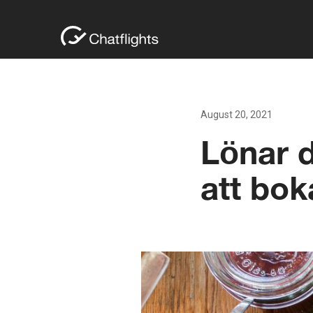
August 20, 2021
Lönar d
att bok