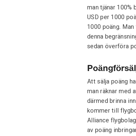
man tjänar 100% b
USD per 1000 poän
1000 poäng. Man 
denna begränsning
sedan överföra po
Poängförsälj
Att sälja poäng ha
man räknar med a
därmed brinna inne
kommer till flygb
Alliance flygbola
av poäng inbringar