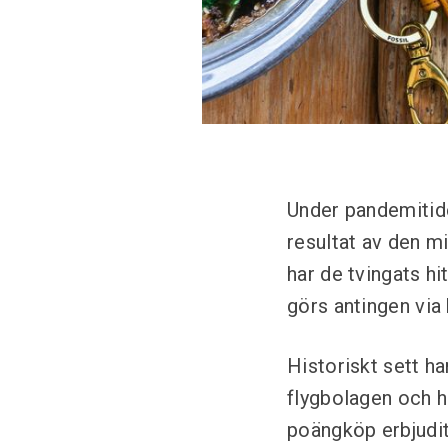
Under pandemitide
resultat av den m
har de tvingats hi
görs antingen via 
Historiskt sett ha
flygbolagen och h
poängköp erbjudits