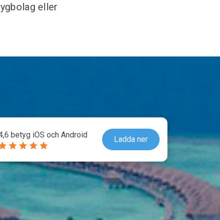
ygbolag eller
4,6 betyg iOS och Android
Ladda ner