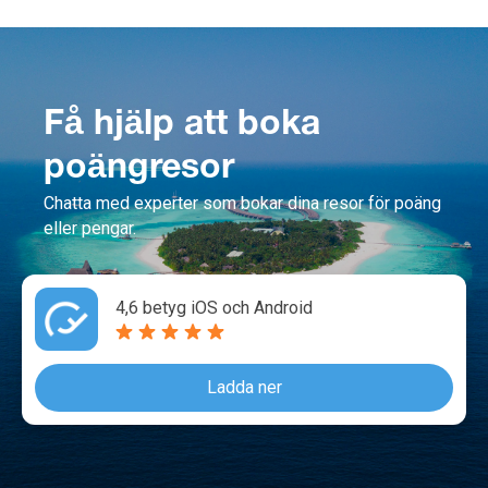
Få hjälp att boka
poängresor
Chatta med experter som bokar dina resor för poäng
eller pengar.
4,6 betyg iOS och Android
Ladda ner