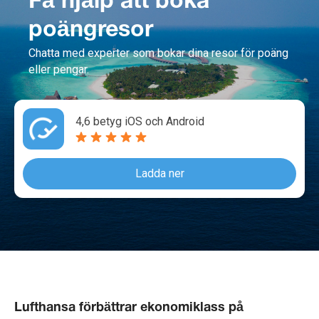
Få hjälp att boka
poängresor
Chatta med experter som bokar dina resor för poäng
eller pengar.
4,6 betyg iOS och Android
Ladda ner
Lufthansa förbättrar ekonomiklass på