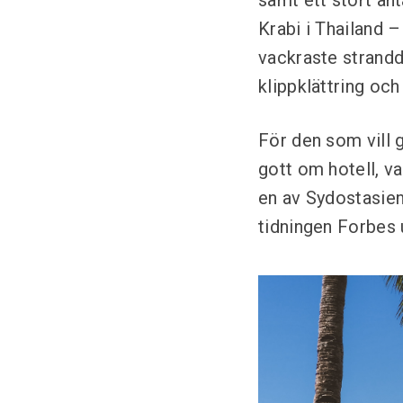
samt ett stort an
Krabi i Thailand 
vackraste strandd
klippklättring och
För den som vill 
gott om hotell, v
en av Sydostasiens
tidningen Forbes 