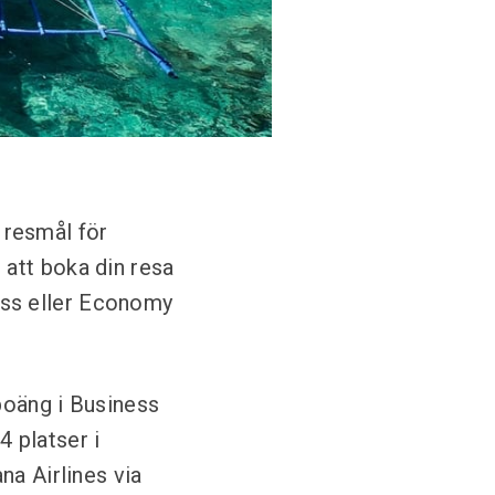
t resmål för
 att boka din resa
lass eller Economy
spoäng i Business
4 platser i
na Airlines via