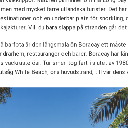
tal kalkklippor. Naturen påminner om Ha Long Bay 
– men med mycket färre utländska turister. Det här
estinationer och en underbar plats för snorkling, 
 kajakturer. Vill du bara slappa på stranden går det 
gå barfota är den långsmala ön Boracay ett måste
andrarhem, restauranger och barer. Boracay har lä
 vackraste öar. Turismen tog fart i slutet av 1980
utsåg White Beach, öns huvudstrand, till världens 