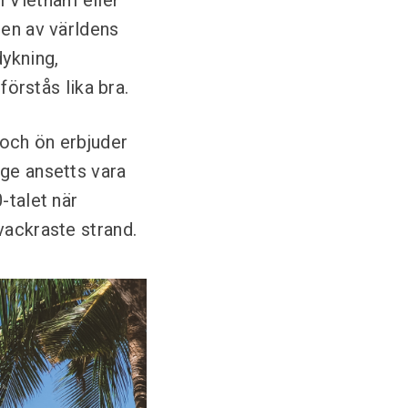
i Vietnam eller
 en av världens
dykning,
förstås lika bra.
 och ön erbjuder
nge ansetts vara
-talet när
vackraste strand.