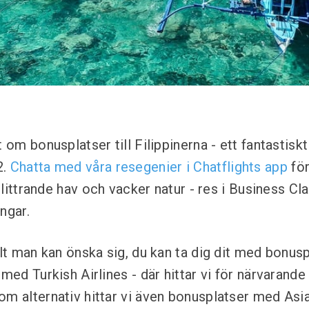
t om bonusplatser till Filippinerna - ett fantastisk
2.
Chatta med våra resegenier i Chatflights app
för
, glittrande hav och vacker natur - res i Business C
ngar.
allt man kan önska sig, du kan ta dig dit med bonu
 med Turkish Airlines - där hittar vi för närvarande 
om alternativ hittar vi även bonusplatser med Asia