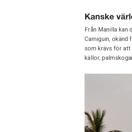
Kanske värl
Från Manilla kan d
Camiguin, okänd fö
som krävs för att b
källor, palmskogar