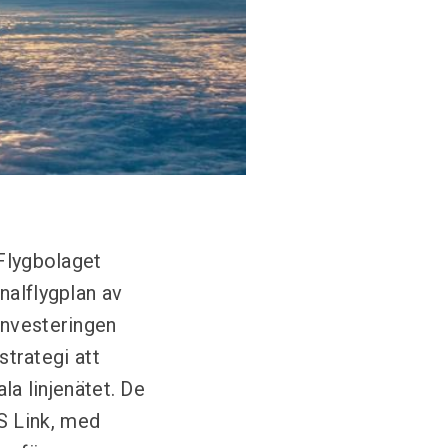
 Flygbolaget
nalflygplan av
Investeringen
strategi att
la linjenätet. De
S Link, med