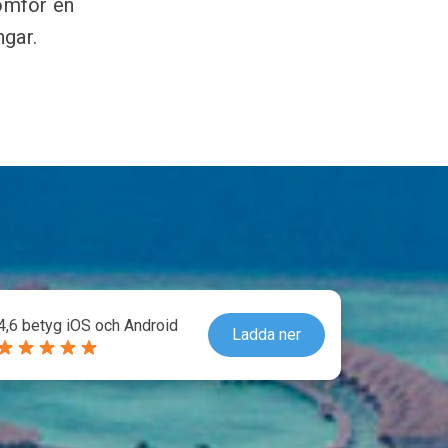
omför en
gar.
4,6 betyg iOS och Android
Ladda ner