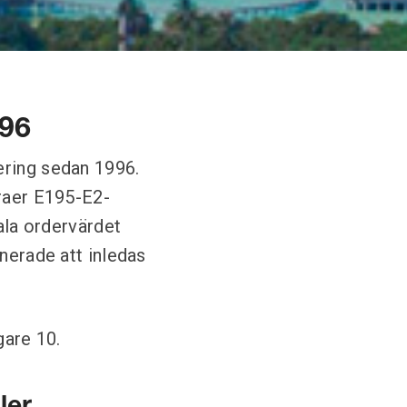
996
ering sedan 1996.
braer E195-E2-
tala ordervärdet
nerade att inledas
gare 10.