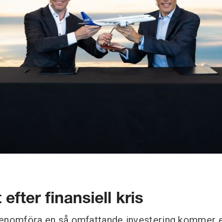
fter finansiell kris
enomföra en så omfattande investering kommer ef