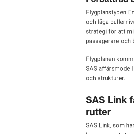
Förbättrad b
Flygplanstypen Em
och låga bullerniv
strategi för att 
passagerare och b
Flygplanen kommer
SAS affärsmodell 
och strukturer.
SAS Link f
rutter
SAS Link, som ha