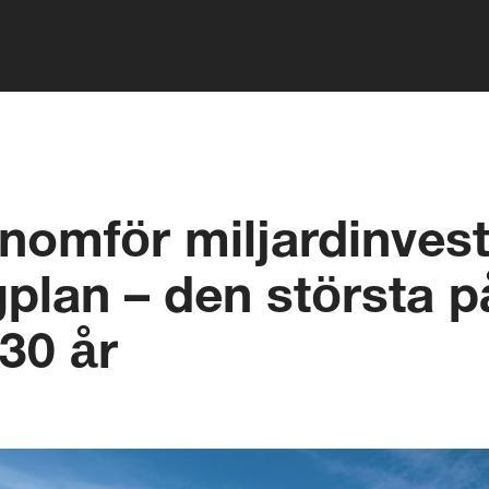
omför miljardinvest
gplan – den största p
30 år