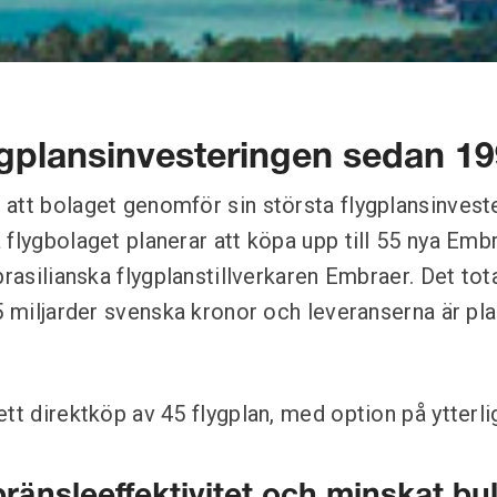
ygplansinvesteringen sedan 1
att bolaget genomför sin största flygplansinvest
 flygbolaget planerar att köpa upp till 55 nya Em
brasilianska flygplanstillverkaren Embraer. Det to
25 miljarder svenska kronor och leveranserna är pla
tt direktköp av 45 flygplan, med option på ytterli