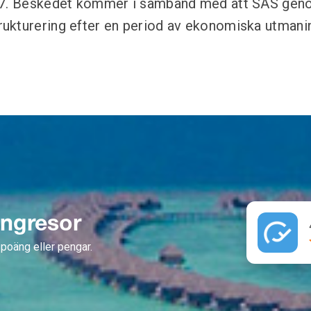
27. Beskedet kommer i samband med att SAS gen
ukturering efter en period av ekonomiska utmanin
ängresor
poäng eller pengar.