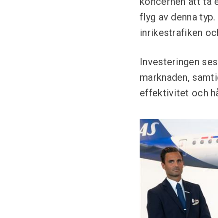
koncernen att ta 
flyg av denna typ.
inrikestrafiken o
Investeringen ses
marknaden, samtid
effektivitet och h