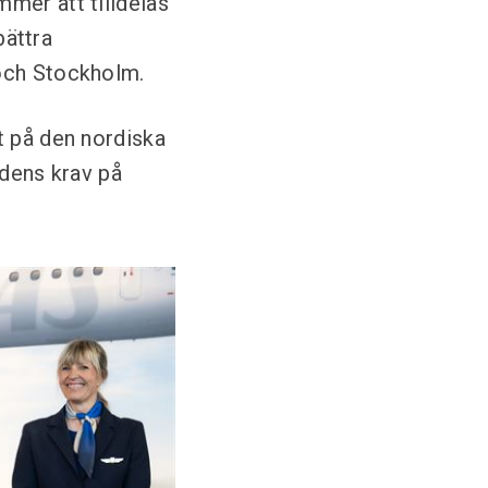
mer att tilldelas
bättra
 och Stockholm.
t på den nordiska
idens krav på