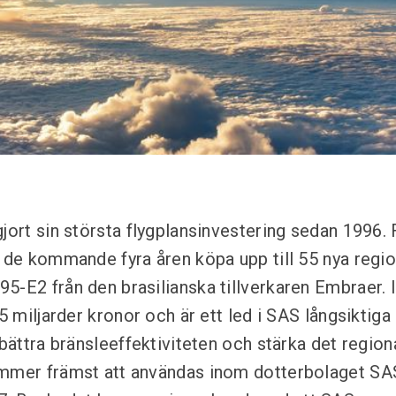
gjort sin största flygplansinvestering sedan 1996.
r de kommande fyra åren köpa upp till 55 nya regio
5-E2 från den brasilianska tillverkaren Embraer. 
25 miljarder kronor och är ett led i SAS långsiktiga 
rbättra bränsleeffektiviteten och stärka det regiona
ommer främst att användas inom dotterbolaget SA