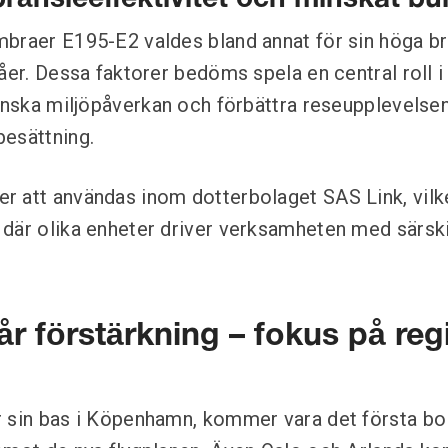
ränsleeffektivitet och minskat bul
braer E195-E2 valdes bland annat för sin höga br
åer. Dessa faktorer bedöms spela en central roll i
minska miljöpåverkan och förbättra reseupplevelse
esättning.
 att användas inom dotterbolaget SAS Link, vilke
där olika enheter driver verksamheten med särski
år förstärkning – fokus på reg
r sin bas i Köpenhamn, kommer vara det första bo