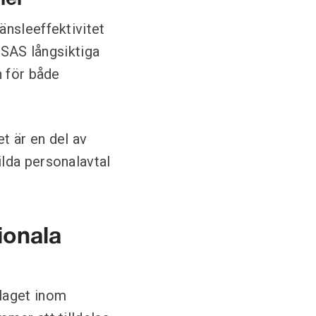
ler
änsleeffektivitet
 SAS långsiktiga
n för både
t är en del av
lda personalavtal
ionala
laget inom