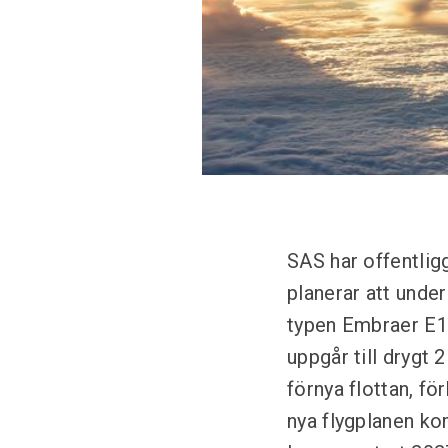
SAS har offentlig
planerar att unde
typen Embraer E19
uppgår till drygt 
förnya flottan, fö
nya flygplanen k