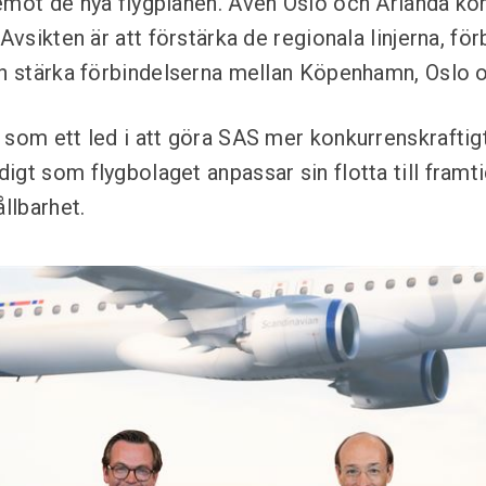
emot de nya flygplanen. Även Oslo och Arlanda kom
 Avsikten är att förstärka de regionala linjerna, för
ch stärka förbindelserna mellan Köpenhamn, Oslo
 som ett led i att göra SAS mer konkurrenskraftig
igt som flygbolaget anpassar sin flotta till framt
ållbarhet.