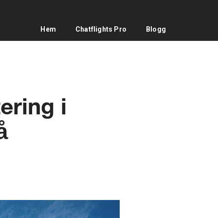
Hem
Chatflights Pro
Blogg
ering i
å