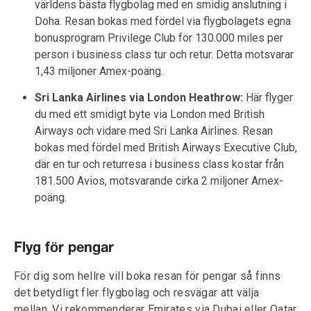
världens bästa flygbolag med en smidig anslutning i
Doha. Resan bokas med fördel via flygbolagets egna
bonusprogram Privilege Club för 130.000 miles per
person i business class tur och retur. Detta motsvarar
1,43 miljoner Amex-poäng.
Sri Lanka Airlines via London Heathrow:
Här flyger
du med ett smidigt byte via London med British
Airways och vidare med Sri Lanka Airlines. Resan
bokas med fördel med British Airways Executive Club,
där en tur och returresa i business class kostar från
181.500 Avios, motsvarande cirka 2 miljoner Amex-
poäng.
Flyg för pengar
För dig som hellre vill boka resan för pengar så finns
det betydligt fler flygbolag och resvägar att välja
mellan. Vi rekommenderar Emirates via Dubai eller Qatar