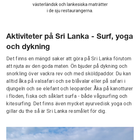
västerländsk och lankesiska maträtter
i de sju restaurangerna.
Aktiviteter på Sri Lanka - Surf, yoga
och dykning
Det finns en mängd saker att göra på Sri Lanka förutom
att njuta av den goda maten. Ön bjuder på dykning och
snorkling över vackra rev och med sköldpaddor. Du kan
alltid åka på valsafari och se blåvalar eller på safari i
djungeln och se elefant och leoparder. Åka på kanotturer
i floden, fiska och såklart surfa - både vågsurfing och
kitesurfing. Det finns även mycket ayurvedisk yoga och
gillar du the så är Sri Lanka resmålet för dig.