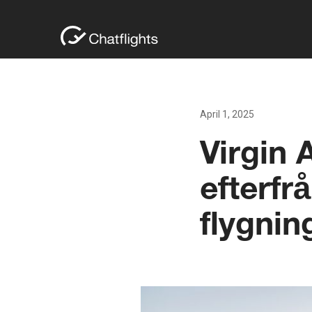
April 1, 2025
Virgin 
efterfr
flygnin