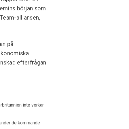
ndemins början som
yTeam-alliansen,
gan på
 ekonomiska
inskad efterfrågan
rbritannien inte verkar
er under de kommande