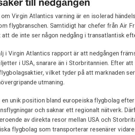
saker till nedgången
 om Virgin Atlantics varning är en isolerad händels
nom flygbranschen. Samtidigt har chefer från Air
att de inte ser någon nedgång i transatlantisk eft
lj i Virgin Atlantics rapport är att nedgången främ
iljetter i USA, snarare än i Storbritannien. Efter at
flygbolagsaktier, vilket tyder på att marknaden se
hövergripande utmaning.
ar en unik position bland europeiska flygbolag eft
nsflygningar och saknar ett regionalt nätverk. Där
eroende av direkta resor mellan USA och Storbritann
iska flygbolag som transporterar resenärer vidare 