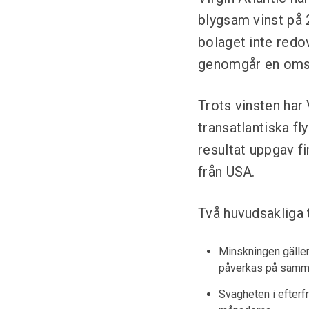
blygsam vinst på 
bolaget inte redo
genomgår en omstä
Trots vinsten har 
transatlantiska f
resultat uppgav f
från USA.
Två huvudsakliga t
Minskningen gäller 
påverkas på samma
Svagheten i efterf