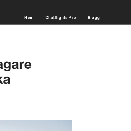
Hem
Chatflights Pro
Blogg
vagare
ka