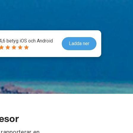
4,6 betyg iOS och Android
Ladda ner
resor
h rapporterar en