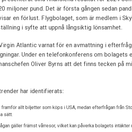
20 miljoner pund. Det är första gången sedan pa
visar en förlust. Flygbolaget, som är medlem i Sk
llning i syfte att uppnå långsiktig lönsamhet.
Virgin Atlantic varnat för en avmattning i efterfrå
lygningar. Under en telefonkonferens om bolagets
inanschefen Oliver Byrns att det finns tecken på m
render har identifierats:
framför allt biljetter som köps i USA, medan efterfrågan från Sto
 sätt.
rågan gäller främst vårresor, vilket kan påverka bolagets intäkt