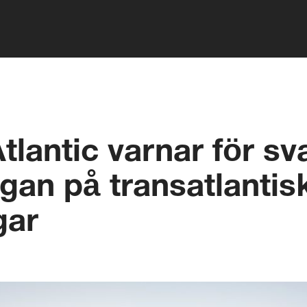
Atlantic varnar för s
ågan på transatlantis
gar