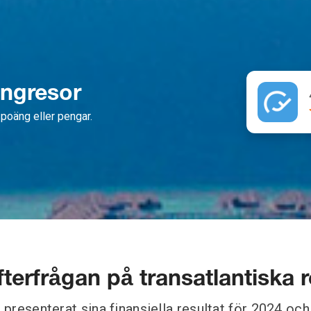
ängresor
poäng eller pengar.
terfrågan på transatlantiska 
r presenterat sina finansiella resultat för 2024 oc