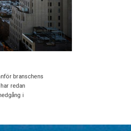
tanför branschens
 har redan
 nedgång i