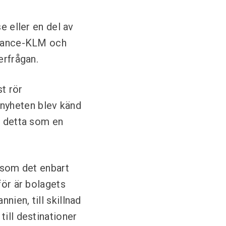
e eller en del av
 France-KLM och
erfrågan.
st rör
t nyheten blev känd
r detta som en
ersom det enbart
för är bolagets
ien, till skillnad
till destinationer