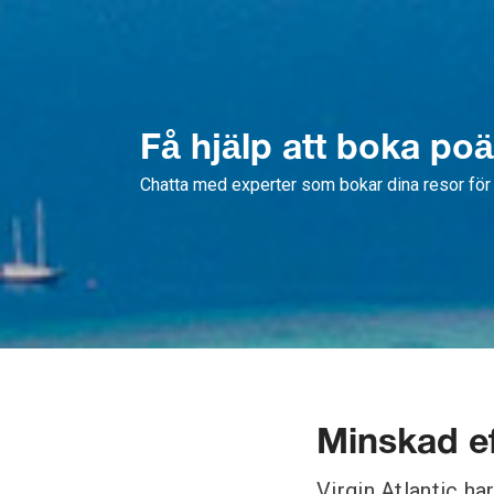
Få hjälp att boka po
Chatta med experter som bokar dina resor för 
Minskad ef
Virgin Atlantic ha