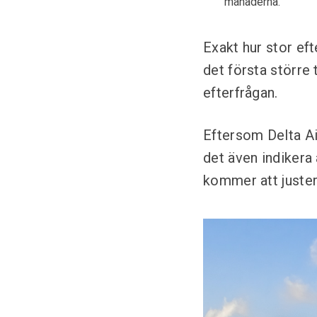
månaderna.
Exakt hur stor eft
det första större 
efterfrågan.
Eftersom Delta Air
det även indikera 
kommer att juster