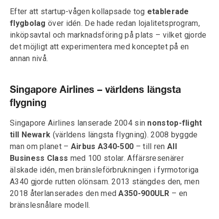
Efter att startup-vågen kollapsade tog
etablerade
flygbolag
över idén. De hade redan lojalitetsprogram,
inköpsavtal och marknadsföring på plats – vilket gjorde
det möjligt att experimentera med konceptet på en
annan nivå.
Singapore Airlines – världens längsta
flygning
Singapore Airlines lanserade 2004 sin
nonstop-flight
till Newark
(världens längsta flygning). 2008 byggde
man om planet –
Airbus A340-500
– till ren
All
Business Class
med 100 stolar. Affärsresenärer
älskade idén, men bränsleförbrukningen i fyrmotoriga
A340 gjorde rutten olönsam. 2013 stängdes den, men
2018 återlanserades den med
A350-900ULR
– en
bränslesnålare modell.