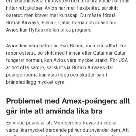
ett skandinaviskt ekosystem och ofta bra värde när man
hittar rätt platser. Avios har mer flexibilitet, särskilt
österut, men kräver mer kunskap. Du måste förstå
British Airways, Finnair, Qatar, Iberia och ibland hur
Avios kan flyttas mellan olika program.
Avios kan vara bättre än EuroBonus, men inte alltid. För
resor österut, särskilt med Finnair eller Qatar när Qatar
fungerar normalt, kan Avios vara mycket starkt. För USA
är det ofta sämre, särskilt via British Airways där
poängpriserna kan vara höga och skatter samt
bränsletillägg mycket dyra.
Problemet med Amex-poängen: allt
går inte att använda lika bra
En viktig poäng är att Membership Rewards inte är
värda lika mycket beroende på hur du använder dem. Att