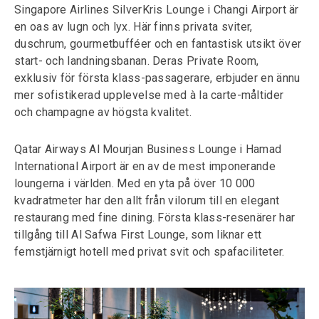
Singapore Airlines SilverKris Lounge i Changi Airport är
en oas av lugn och lyx. Här finns privata sviter,
duschrum, gourmetbufféer och en fantastisk utsikt över
start- och landningsbanan. Deras Private Room,
exklusiv för första klass-passagerare, erbjuder en ännu
mer sofistikerad upplevelse med à la carte-måltider
och champagne av högsta kvalitet.
Qatar Airways Al Mourjan Business Lounge i Hamad
International Airport är en av de mest imponerande
loungerna i världen. Med en yta på över 10 000
kvadratmeter har den allt från vilorum till en elegant
restaurang med fine dining. Första klass-resenärer har
tillgång till Al Safwa First Lounge, som liknar ett
femstjärnigt hotell med privat svit och spafaciliteter.