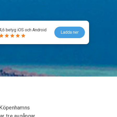
4,6 betyg iOS och Android
Ladda ner
a, Köpenhamns
ar tre avgångar