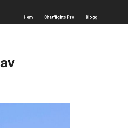
Hem
Chatflights Pro
Blogg
 av