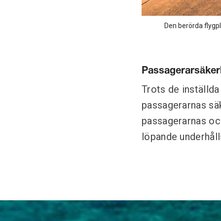
Den berörda flygp
Passagerarsäkerh
Trots de inställd
passagerarnas säke
passagerarnas och
löpande underhåll