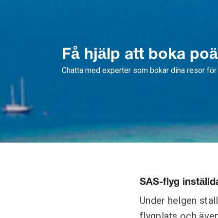
Få hjälp att boka po
Chatta med experter som bokar dina resor för 
SAS-flyg inställd
Under helgen stäl
flygplats och äve