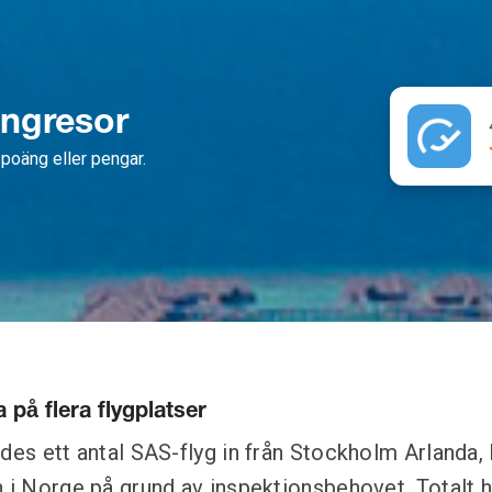
ängresor
poäng eller pengar.
a på flera flygplatser
ldes ett antal SAS-flyg in från Stockholm Arland
n i Norge på grund av inspektionsbehovet. Totalt h