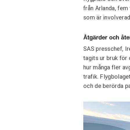
från Arlanda, fem
som är involvera
Åtgärder och åt
SAS presschef, Ir
tagits ur bruk för
hur många fler av
trafik. Flygbolage
och de berörda pa