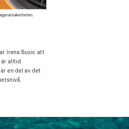
sagerarsäkerheten.
r Irena Busic att
är alltid
är en del av det
hetsnivå.