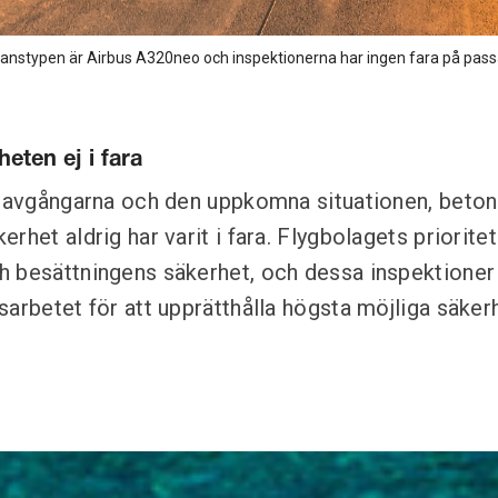
lanstypen är Airbus A320neo och inspektionerna har ingen fara på pas
eten ej i fara
a avgångarna och den uppkomna situationen, betona
rhet aldrig har varit i fara. Flygbolagets prioritet 
 besättningens säkerhet, och dessa inspektioner 
sarbetet för att upprätthålla högsta möjliga säker