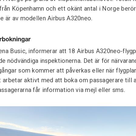
 från Köpenhamn och ett okänt antal i Norge berör
de är av modellen Airbus A320neo.
erbokningar
ena Busic, informerar att 18 Airbus A320neo-flyg
 de nödvändiga inspektionerna. Det är för närvaran
gångar som kommer att påverkas eller när flygplan
t arbetar aktivt med att boka om passagerare till 
ssagerarna får information via mejl eller sms.