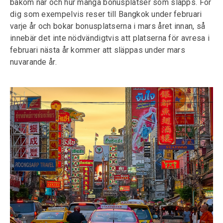
bakom när och hur många bonusplatser som släpps. För
dig som exempelvis reser till Bangkok under februari
varje år och bokar bonusplatserna i mars året innan, så
innebär det inte nödvändigtvis att platserna för avresa i
februari nästa år kommer att släppas under mars
nuvarande år.