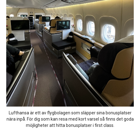
Lufthansa är ett av flygbolagen som släpper sina bonusplatser
nära inpå. För dig som kan resa med kort varsel så finns det goda
möjligheter att hitta bonusplatser i first class.