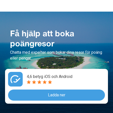
Få hjälp att boka
poängresor
Chatta med experter som bokar dina resor för poäng
eller pengar.
4,6 betyg iOS och Android
Ladda ner