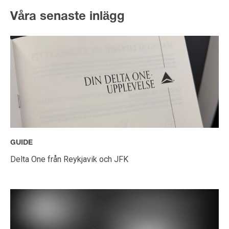
Våra senaste inlägg
GUIDE
Delta One från Reykjavik och JFK