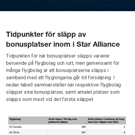
Tidpunkter för släpp av
bonusplatser inom i Star Alliance
Tidpunkten för när bonusplatser släpps varierar
beroende på flygbolag och rutt, men gemensamt för
många flygbolag är att bonusplatserna släpps i
samband med att flygningarna går till försäljning. I
nedan tabell sammanställer när respektive flygbolag
släpper sina bonusplatser, samt antalet platser som
släpps som mest vid det första släppet.