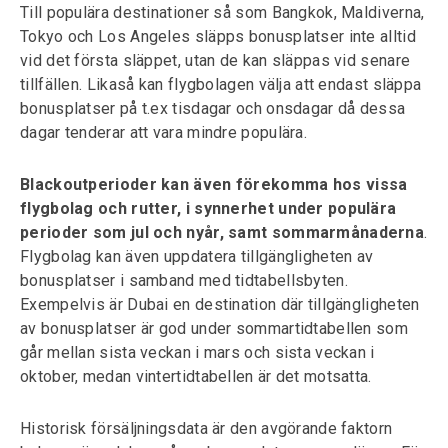
Till populära destinationer så som Bangkok, Maldiverna,
Tokyo och Los Angeles släpps bonusplatser inte alltid
vid det första släppet, utan de kan släppas vid senare
tillfällen. Likaså kan flygbolagen välja att endast släppa
bonusplatser på t.ex tisdagar och onsdagar då dessa
dagar tenderar att vara mindre populära.
Blackoutperioder kan även förekomma hos vissa
flygbolag och rutter, i synnerhet under populära
perioder som jul och nyår, samt sommarmånaderna
.
Flygbolag kan även uppdatera tillgängligheten av
bonusplatser i samband med tidtabellsbyten.
Exempelvis är Dubai en destination där tillgängligheten
av bonusplatser är god under sommartidtabellen som
går mellan sista veckan i mars och sista veckan i
oktober, medan vintertidtabellen är det motsatta.
Historisk försäljningsdata är den avgörande faktorn