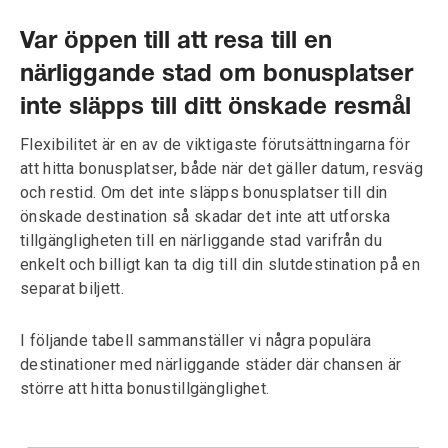
Var öppen till att resa till en
närliggande stad om bonusplatser
inte släpps till ditt önskade resmål
Flexibilitet är en av de viktigaste förutsättningarna för
att hitta bonusplatser, både när det gäller datum, resväg
och restid. Om det inte släpps bonusplatser till din
önskade destination så skadar det inte att utforska
tillgängligheten till en närliggande stad varifrån du
enkelt och billigt kan ta dig till din slutdestination på en
separat biljett.
I följande tabell sammanställer vi några populära
destinationer med närliggande städer där chansen är
större att hitta bonustillgänglighet.