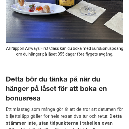
All Nippon Airways First Class kan du boka med EuroBonuspoäng
om du hänger på låset 355 dagar före flygets avgång.
Detta bör du tänka på när du
hänger på låset för att boka en
bonusresa
Ett misstag som många gör är att de tror att datumen för
biljettsläpp gäller för hela resan dvs tur och retur.
Detta
stämmer inte, utan tidpunkterna i tabellen ovan