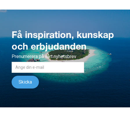
Få inspiration, kunskap
och erbjudanden
Prenumerera på vårt nyhetsbrev