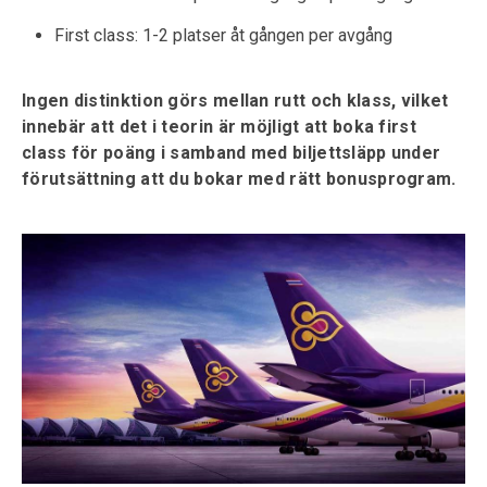
First class: 1-2 platser åt gången per avgång
Ingen distinktion görs mellan rutt och klass, vilket
innebär att det i teorin är möjligt att boka first
class för poäng i samband med biljettsläpp under
förutsättning att du bokar med rätt bonusprogram.