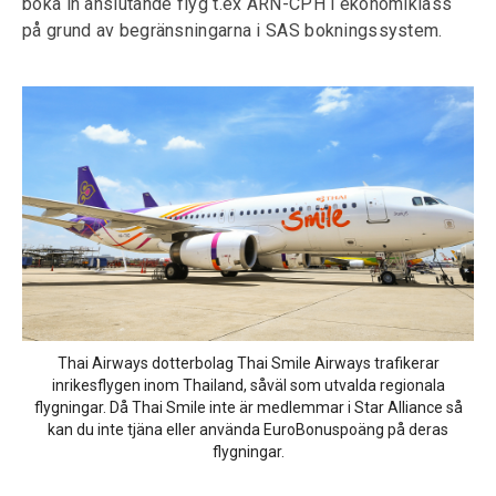
boka in anslutande flyg t.ex ARN-CPH i ekonomiklass
på grund av begränsningarna i SAS bokningssystem.
Thai Airways dotterbolag Thai Smile Airways trafikerar
inrikesflygen inom Thailand, såväl som utvalda regionala
flygningar. Då Thai Smile inte är medlemmar i Star Alliance så
kan du inte tjäna eller använda EuroBonuspoäng på deras
flygningar.