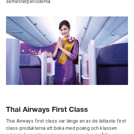
semesterperioderna.
Thai Airways First Class
Thai Airways first class var länge en av de lättaste first
class-produkterna att boka med poäng och klassen