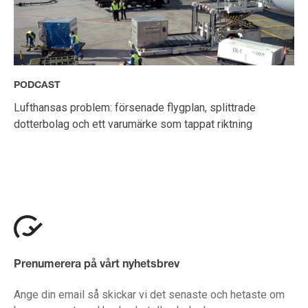
PODCAST
Lufthansas problem: försenade flygplan, splittrade
dotterbolag och ett varumärke som tappat riktning
Prenumerera på vårt nyhetsbrev
Ange din email så skickar vi det senaste och hetaste om