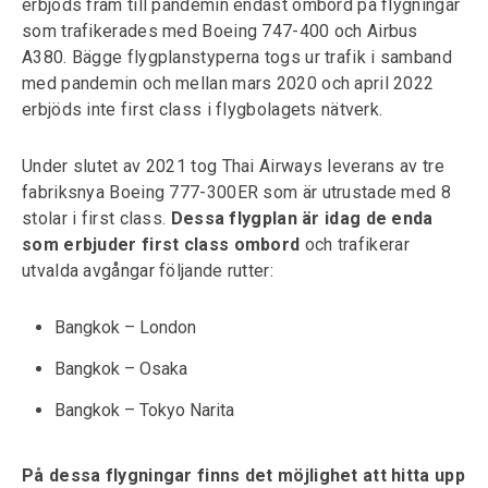
erbjöds fram till pandemin endast ombord på flygningar
som trafikerades med Boeing 747-400 och Airbus
A380. Bägge flygplanstyperna togs ur trafik i samband
med pandemin och mellan mars 2020 och april 2022
erbjöds inte first class i flygbolagets nätverk.
Under slutet av 2021 tog Thai Airways leverans av tre
fabriksnya Boeing 777-300ER som är utrustade med 8
stolar i first class.
Dessa flygplan är idag de enda
som erbjuder first class ombord
och trafikerar
utvalda avgångar följande rutter:
Bangkok – London
Bangkok – Osaka
Bangkok – Tokyo Narita
På dessa flygningar finns det möjlighet att hitta upp