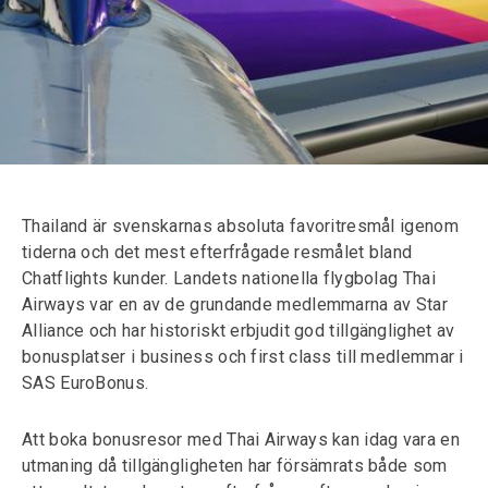
Thailand är svenskarnas absoluta favoritresmål igenom
tiderna och det mest efterfrågade resmålet bland
Chatflights kunder. Landets nationella flygbolag Thai
Airways var en av de grundande medlemmarna av Star
Alliance och har historiskt erbjudit god tillgänglighet av
bonusplatser i business och first class till medlemmar i
SAS EuroBonus.
Att boka bonusresor med Thai Airways kan idag vara en
utmaning då tillgängligheten har försämrats både som