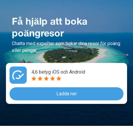
Få hjälp att boka
poängresor
Chatta med experter som bokar dina resor för poäng
eller pengar.
4,6 betyg iOS och Android
Ladda ner